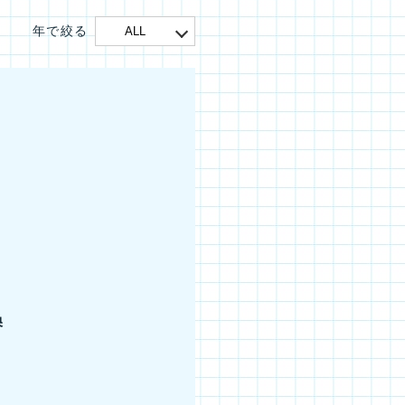
年で絞る
ALL
換