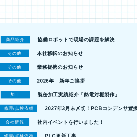
協働ロボットで現場の課題を解決
商品紹介
本社移転のお知らせ
その他
業務提携のお知らせ
その他
2026年 新年ご挨拶
その他
製缶加工実績紹介「熱電対棚製作」
加工
2027年3月末〆切！PCBコンデンサ置
修理/点検依頼
社内イベントを行いました！
会社情報
PLC更新工事
修理/点検依頼