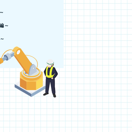
～
編～
～