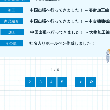
中国出張へ行ってきました！ ～溶射加工編
加工
中国出張へ行ってきました！ ～中古機機械
商品紹介
中国出張へ行ってきました！ ～大物加工編
加工
社名入りボールペン作成しました！
その他
1 / 6
1
2
3
4
5
...